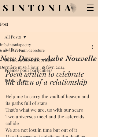
SINTONIA
Post
All Posts
infosintoniapoetry
All Posts
6 nov. 2023
1 min de lecture
New Dawn - Aube Nouvelle
Poèmes pour entreprises
Dernière mise à jour :
18 févr. 2024
Poèmes pour particuliers
Poem written to celebrate 
the dawn of a relationship
Publications
Help me to carry the vault of heaven and 
its paths full of stars
That’s what we are, us with our scars
Two universes meet and the asteroids 
collide
We are not lost in time but out of it
May the greatest spirits or the devil be 