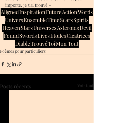
importe, je t'ai trouvé -
Aligned
Inspiration
Future
Action
Words
Univers
Ensemble
Time
Scars
Spirits
Heaven
Stars
Universes
Asteroids
Devil
Found
Swords
Lives
Etoiles
Cicatrices
Diable
Trouvé
Toi
Mon Tout
Poèmes pour particuliers
Posts récents
Voir tout