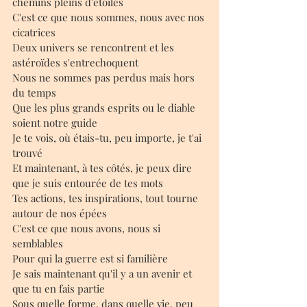
chemins pleins d'étoiles
C'est ce que nous sommes, nous avec nos 
cicatrices
Deux univers se rencontrent et les 
astéroïdes s'entrechoquent
Nous ne sommes pas perdus mais hors 
du temps
Que les plus grands esprits ou le diable 
soient notre guide
Je te vois, où étais-tu, peu importe, je t'ai 
trouvé
Et maintenant, à tes côtés, je peux dire 
que je suis entourée de tes mots
Tes actions, tes inspirations, tout tourne 
autour de nos épées
C'est ce que nous avons, nous si 
semblables
Pour qui la guerre est si familière
Je sais maintenant qu'il y a un avenir et 
que tu en fais partie
Sous quelle forme, dans quelle vie, peu 