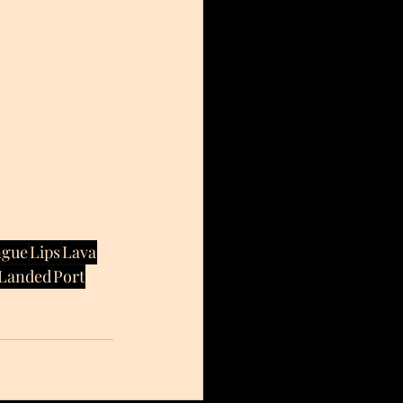
ngue
Lips
Lava
Landed
Port