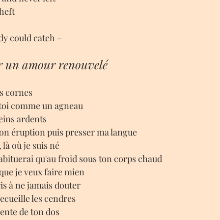
heft
ody could catch –
r un amour renouvelé
s cornes
e toi comme un agneau
reins ardents
son éruption puis presser ma langue
 là où je suis né
abituerai qu'au froid sous ton corps chaud
que je veux faire mien 
s à ne jamais douter
recueille les cendres
pente de ton dos