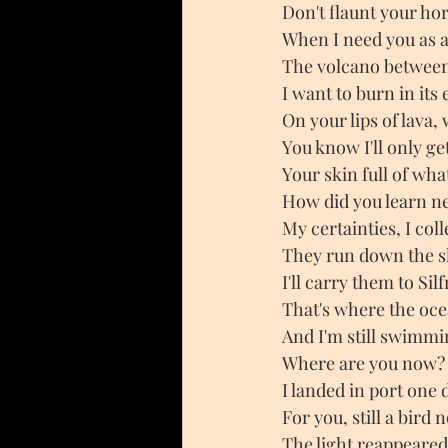
Don't flaunt your ho
When I need you as 
The volcano between
I want to burn in it
On your lips of lava,
You know I'll only g
Your skin full of wh
How did you learn ne
My certainties, I col
They run down the s
I'll carry them to Silf
That's where the oce
And I'm still swimmi
Where are you now?
I landed in port one 
For you, still a bird
The light reappeared