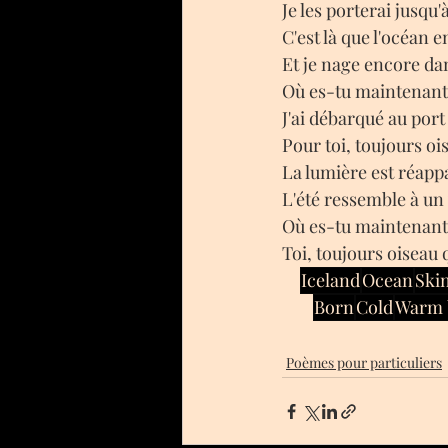
Je les porterai jusqu'à
C'est là que l'océan e
Et je nage encore d
Où es-tu maintenant
J'ai débarqué au por
Pour toi, toujours o
La lumière est réappa
L'été ressemble à un
Où es-tu maintenant
Toi, toujours oiseau
Iceland
Ocean
Ski
Born
Cold
Warm 
Poèmes pour particuliers