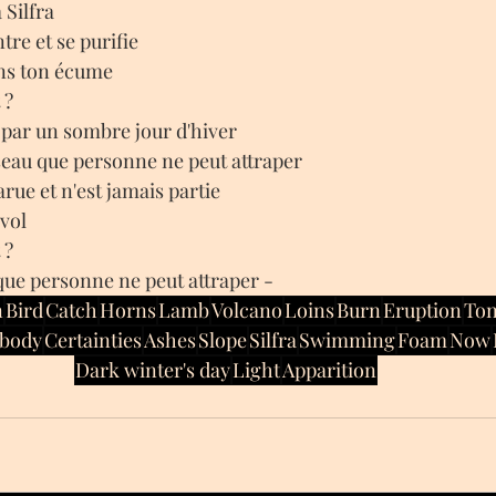
 Silfra
ntre et se purifie
ans ton écume
 ?
t par un sombre jour d'hiver
iseau que personne ne peut attraper
rue et n'est jamais partie
 vol
 ?
 que personne ne peut attraper -
n
Bird
Catch
Horns
Lamb
Volcano
Loins
Burn
Eruption
To
body
Certainties
Ashes
Slope
Silfra
Swimming
Foam
Now
Dark winter's day
Light
Apparition