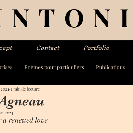
INTON
cept
Contact
Portfolio
rises
Poèmes pour particuliers
Publications
. 2024
2 min de lecture
 Agneau
vr. 2024
r a renewed love