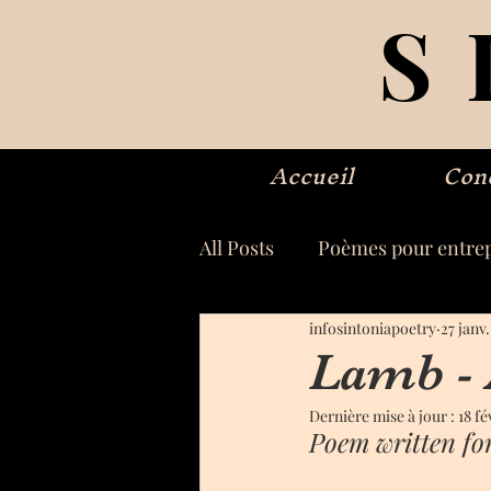
S
Accueil
Con
All Posts
Poèmes pour entrep
infosintoniapoetry
27 janv
Lamb -
Dernière mise à jour :
18 fé
Poem written fo