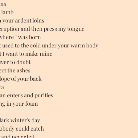
rns
a lamb
 your ardent loins
s eruption and then press my tongue
 where I was born
et used to the cold under your warm body
at I want to make mine 
ver to doubt
lect the ashes
lope of your back
ra
an enters and purifies
ng in your foam
dark winter's day
 nobody could catch
 and never left