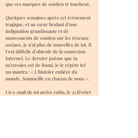
que ces marques de soutien te touchent.
Quelques semaines après cet évènement 
tragique, et au cœur brulant d’une 
indignation grandissante et de 
mouvements de soutien sur les réseaux 
sociaux, je n’ai plus de nouvelles de toi. Il 
t’est difficile d’obtenir de la connexion 
Internet. Le dernier poème que tu 
m’envoies est de Rumi, je le répète tel 
un mantra : « L’histoire entière du 
monde, Sommeille en chacun de nous ».
Un e-mail de toi arrive enfin, le 25 février 
: un signe de vie et de résilience face aux 
difficultés quotidiennes, avec l’espoir 
incessant d’un futur plus radieux. Un 
heureux hasard arrive enfin, en même 
temps : je donne naissance à une petite 
Zahra dont la lumière, déjà, me fait 