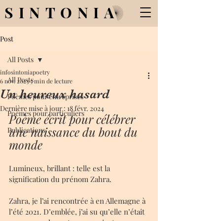
SINTONIA
Post
All Posts
infosintoniapoetry
All Posts
6 nov. 2023
5 min de lecture
Un heureux hasard
Poèmes pour entreprises
Dernière mise à jour :
18 févr. 2024
Poèmes pour particuliers
Poème écrit pour célébrer 
une naissance du bout du 
Publications
monde
Lumineux, brillant : telle est la 
signification du prénom Zahra. 
Zahra, je l’ai rencontrée à en Allemagne à 
l’été 2021. D’emblée, j’ai su qu’elle n’était 