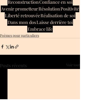
Reconstruction
Confiance en soi
Avenir prometteur
Résolution
Positivité
Liberté retrouvée
Réalisation de soi
Dans mon dos
Laisse derrière toi
Embrace life
Poèmes pour particuliers
Posts récents
Voir tout