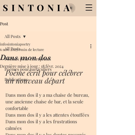
SINTONIA
Post
All Posts
infosintoniapoetry
All Posts
6 nov. 2023
1 min de lecture
Dans mon dos
Poèmes pour entreprises
Dernière mise à jour :
18 févr. 2024
Poèmes pour particuliers
Poème écrit pour célébrer 
un nouveau départ 
Publications
Dans mon dos il y a ma chaise de bureau, 
une ancienne chaise de bar, et la seule 
confortable 
Dans mon dos il y a les attentes étouffées 
Dans mon dos il y a les frustrations 
calmées 
Dans mon dos il y a les doutes rassurés 