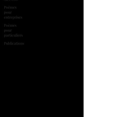
Poèmes
pour
entreprises
Poèmes
pour
particuliers
Publications