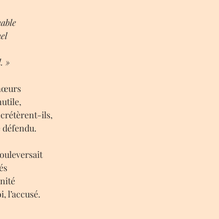
able
el
. »
 mœurs
utile,
crétèrent-ils,
e défendu.
bouleversait
és
nité
i, l’accusé.