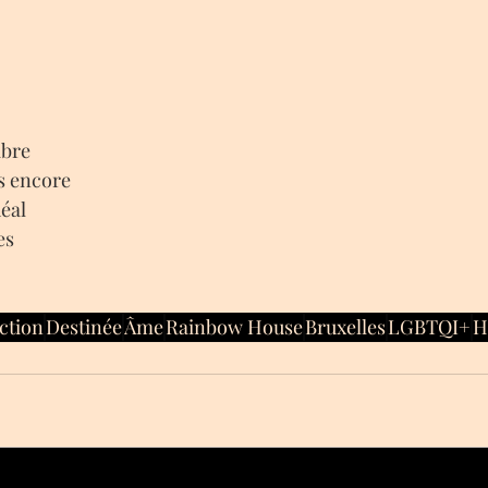
ibre
s encore
déal
es
ction
Destinée
Âme
Rainbow House
Bruxelles
LGBTQI+
H