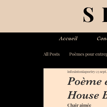
S
Accueil
Con
All Posts
Poèmes pour entrep
infosintoniapoetry
23 sept
Poème é
House B
Chair aimée