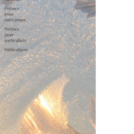
Poèmes
pour
entreprises
Poèmes
pour
particuliers
Publications