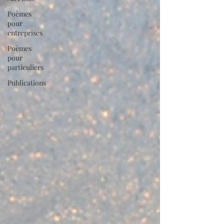
Poèmes
pour
entreprises
Poèmes
pour
particuliers
Publications