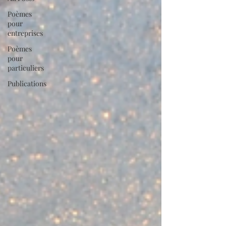
Poèmes
pour
entreprises
Poèmes
pour
particuliers
Publications