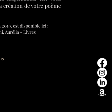
a création de votre poème
2019, est disponible ici :
, Aurélia - Livres
ns